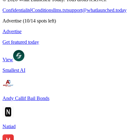
Confidentialité
Conditions
llms.txt
support@whatlaunched.today
Advertise
(
10
/
14
spots left)
Advertise
Get featured today
View
Smallest AI
Andy Callif Bail Bonds
Natiad