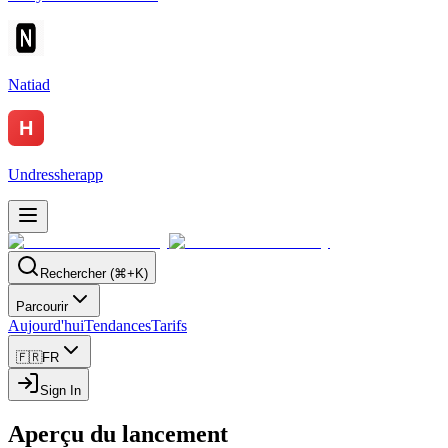
Natiad
Undressherapp
Rechercher (⌘+K)
Parcourir
Aujourd'hui
Tendances
Tarifs
🇫🇷
FR
Sign In
Aperçu du lancement