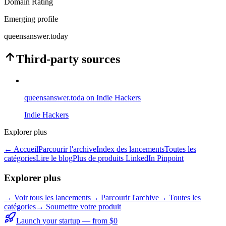
Domain Rating
Emerging profile
queensanswer.today
Third-party sources
queensanswer.toda on Indie Hackers
Indie Hackers
Explorer plus
← Accueil
Parcourir l'archive
Index des lancements
Toutes les
catégories
Lire le blog
Plus de produits LinkedIn Pinpoint
Explorer plus
→
Voir tous les lancements
→
Parcourir l'archive
→
Toutes les
catégories
→ Soumettre votre produit
Launch your startup — from $0