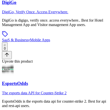
DigiGo
DigiGo, Verify Once. Access Everywhere.
DigiGo
is
digigo, verify once. access everywhere.
.
Best for Hotel
Management App and Visitor management App users.
SaaS & Business
•
Mobile Apps
0
Upvote this product
EsportsOdds
The esports data API for Counter-Strike 2
EsportsOdds
is
the esports data api for counter-strike 2
.
Best for api
and rest-api users.