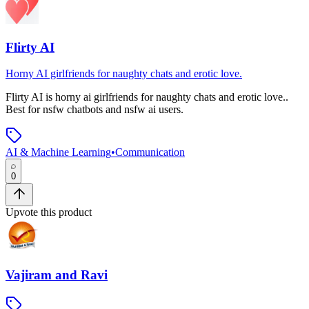
Flirty AI
Horny AI girlfriends for naughty chats and erotic love.
Flirty AI
is
horny ai girlfriends for naughty chats and erotic love.
.
Best for nsfw chatbots and nsfw ai users.
AI & Machine Learning
•
Communication
0
Upvote this product
Vajiram and Ravi