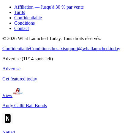
Affiliation — Jusqu'à 30 % par vente
Tarifs
Confidentialité
Conditions
Contact
©
2026
What Launched Today.
Tous droits réservés.
Confidentialité
Conditions
llms.txt
support@whatlaunched.today
Advertise
(
11
/
14
spots left)
Advertise
Get featured today
View
Andy Callif Bail Bonds
Natiad