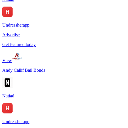
Undressherapp
Advertise
Get featured today
View
Andy Callif Bail Bonds
Natiad
Undressherapp