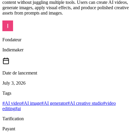
content without juggling multiple tools. Users can create AI videos,
generate images, apply visual effects, and produce polished creative
assets from prompts and images.
Fondateur
Indiemaker
Date de lancement
July 3, 2026
Tags
#
AI video
#
AI image
#
AI generator
#
AI creative studio
#
video
editing
#
ai
Tarification
Payant