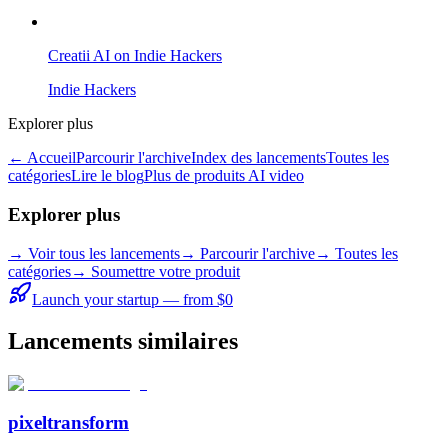
Creatii AI on Indie Hackers
Indie Hackers
Explorer plus
← Accueil
Parcourir l'archive
Index des lancements
Toutes les
catégories
Lire le blog
Plus de produits AI video
Explorer plus
→
Voir tous les lancements
→
Parcourir l'archive
→
Toutes les
catégories
→ Soumettre votre produit
Launch your startup — from $0
Lancements similaires
pixeltransform