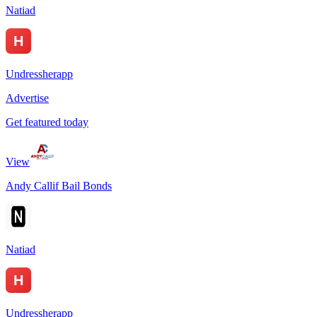
Natiad
Undressherapp
Advertise
Get featured today
View
Andy Callif Bail Bonds
Natiad
Undressherapp